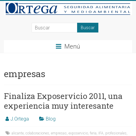
Saltar
al
contenido
Consultoría
en
Menú
Seguridad
Alimentaria
empresas
y
Medioambiente
Finaliza Exposervicio 2011, una
en
experiencia muy interesante
Alicante,
Elche,
J.Ortega
Blog
Ortega
alicante
,
colaboraciones
,
empresas
,
exposervicio
,
feria
,
IFA
,
profesionales
,