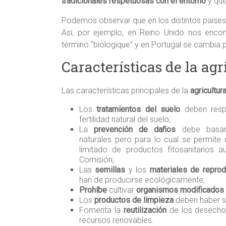
tradicionales respetuosas con el entorno
y que
Podemos observar que en los distintos países 
Así, por ejemplo, en Reino Unido nos encon
término “biologique” y en Portugal se cambia p
Características de la agr
Las características principales de la
agricultur
Los
tratamientos del suelo
deben respe
fertilidad natural del suelo;
La
prevención de daños
debe basar
naturales pero para lo cual se permite 
limitado de productos fitosanitarios a
Comisión;
Las
semillas
y los
materiales de reprod
han de producirse ecológicamente;
Prohíbe
cultivar
organismos modificados
Los
productos de limpieza
deben haber si
Fomenta la
reutilización
de los desechos
recursos renovables.