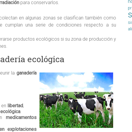
n
rradiación
para conservarlos.
p
s
ecolectan en algunas zonas se clasifican también como
si
e cumplan una serie de condiciones respecto a su
a
rarse productos ecológicos si su zona de producción y
nes.
nadería ecológica
eunir la
ganadería
o en
libertad
,
a ecológica
.
con
medicamentos
en explotaciones