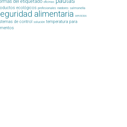
pautas
ormas del etiquetado
oficinas
roductos ecológicos
profesionales
roedores
salmonella
eguridad alimentaria
servicios
stemas de control
temperatura para
solución
limentos