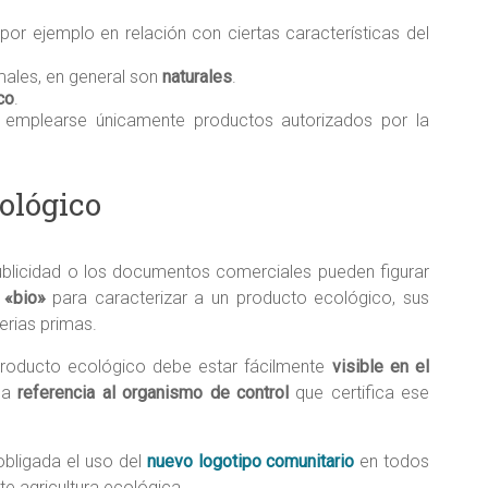
 por ejemplo en relación con ciertas características del
males, en general son
naturales
.
co
.
emplearse únicamente productos autorizados por la
ológico
publicidad o los documentos comerciales pueden figurar
 «bio»
para caracterizar a un producto ecológico, sus
erias primas.
producto ecológico debe estar fácilmente
visible en el
na
referencia al organismo de control
que certifica ese
obligada el uso del
nuevo logotipo comunitario
en todos
e agricultura ecológica.