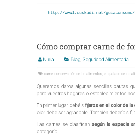
- 
http://www1.euskadi.net/guiaconsumo/
Cómo comprar carne de f
Nuria
Blog
,
Seguridad Alimentaria
carne
,
conservación de los alimentos
,
etiquetado de los a
Queremos daros algunas sencillas pautas q
para vuestros hogares o establecimientos hos
En primer lugar debéis
fijaros en el color de la
olor debe ser agradable. También deberíais fij
Las carnes se clasifican
según la especie a
categoría.