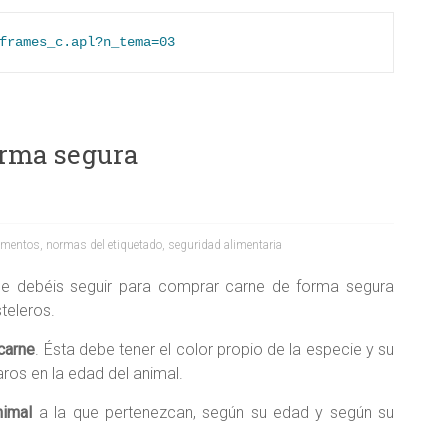
frames_c.apl?n_tema=03
orma segura
limentos
,
normas del etiquetado
,
seguridad alimentaria
ue debéis seguir para comprar carne de forma segura
teleros.
 carne
. Ésta debe tener el color propio de la especie y su
aros en la edad del animal.
nimal
a la que pertenezcan, según su edad y según su