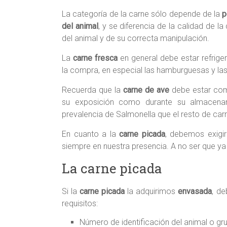
La categoría de la carne sólo depende de la
p
del animal
, y se diferencia de la calidad de 
del animal y de su correcta manipulación.
La
carne fresca
en general debe estar refrige
la compra, en especial las hamburguesas y las
Recuerda que la
carne de ave
debe estar comp
su exposición como durante su almacena
prevalencia de Salmonella que el resto de car
En cuanto a la
carne picada
, debemos exigi
siempre en nuestra presencia. A no ser que y
La carne picada
Si la
carne picada
la adquirimos
envasada
, d
requisitos:
Número de identificación del animal o gr