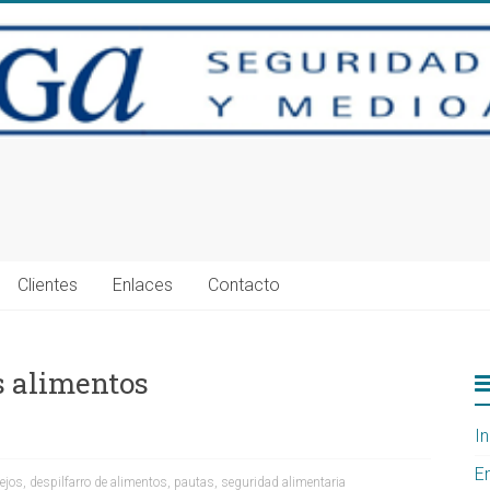
Clientes
Enlaces
Contacto
os alimentos
In
E
ejos
,
despilfarro de alimentos
,
pautas
,
seguridad alimentaria