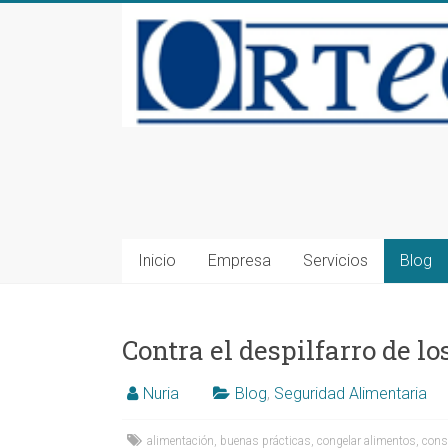
Saltar
al
contenido
Consultoría
en
Seguridad
Inicio
Empresa
Servicios
Blog
Alimentaria
y
Contra el despilfarro de l
Medioambiente
Nuria
Blog
,
Seguridad Alimentaria
en
alimentación
,
buenas prácticas
,
congelar alimentos
,
cons