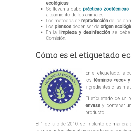
ecológicas
.
Se llevan a cabo
prácticas zootécnicas
,
alojamiento de los animales.
Los métodos de
reproducción
de los ani
Los
piensos
deben ser de
origen ecológi
En la
limpieza y desinfección
se debe 
Comisión.
Cómo es el etiquetado ec
En el etiquetado, la 
los
términos «eco» y
ingredientes o las mat
El etiquetado de un 
envase
y contener u
producto.
El 1 de julio de 2010, se implantó de manera 
los productos alimenticios producidos mediant