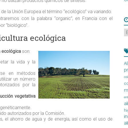
 no utilizan productos químicos de síntesis.
de la Unión Europea el término “ecológico” va variando.
traremos con la palabra “organic”, en Francia con el
or “biológico”.
Ú
icultura ecológica
ar
a ecológica
son:
tar la vida y la
A
p
se en métodos
co
utilizar un número
c
utorizados por la
m
ucción vegetativa
en
a
genéticamente.
hi
do autorizados por la Comisión.
i
, el ahorro de agua y de energía, así como el uso de
a