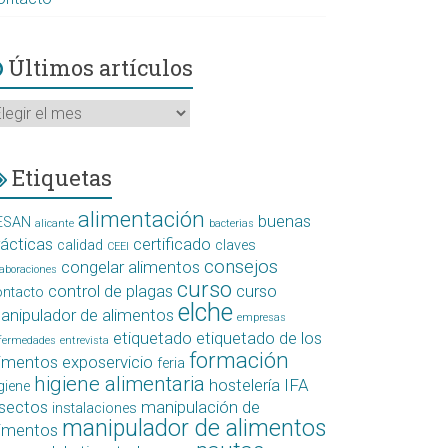
Últimos artículos
ltimos
tículos
Etiquetas
alimentación
buenas
ESAN
alicante
bacterias
rácticas
certificado
calidad
claves
CEEI
consejos
congelar alimentos
laboraciones
curso
control de plagas
curso
ontacto
elche
anipulador de alimentos
empresas
etiquetado
etiquetado de los
fermedades
entrevista
formación
limentos
exposervicio
feria
higiene alimentaria
hostelería
IFA
giene
nsectos
manipulación de
instalaciones
manipulador de alimentos
limentos