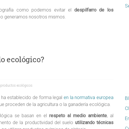
S
fografía como podemos evitar el
despilfarro de los
o lo generamos nosotros mismos.
do ecológico?
,
productos ecológicos
e ha establecido de forma legal
en la normativa europea
B
e proceden de la agricultura o la ganadería ecológica.
Cl
ológica se basan en el
respeto al medio ambiente
, al
E
ento de la productividad del suelo
utilizando
técnicas
C