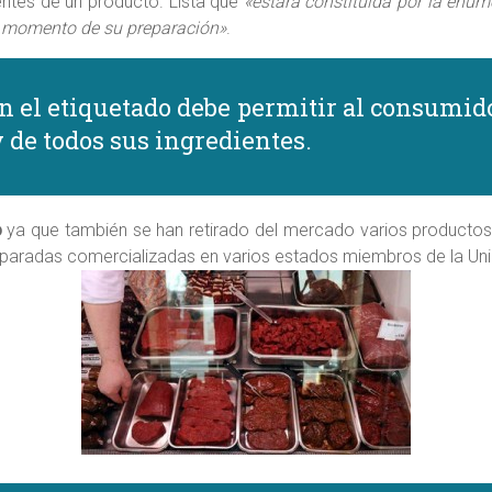
ientes de un producto. Lista que
«estará constituida por la enum
el momento de su preparación»
.
n el etiquetado debe permitir al consumido
 de todos sus ingredientes.
o
ya que también se han retirado del mercado varios productos 
paradas comercializadas en varios estados miembros de la Unió