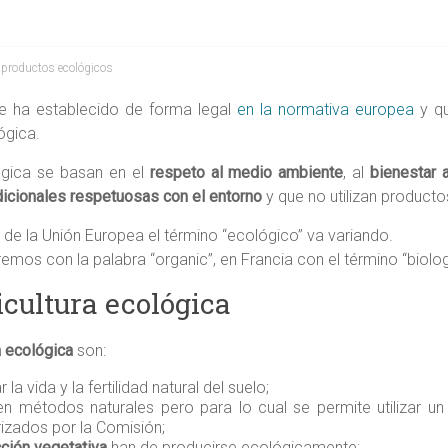
,
productos ecológicos
se ha establecido de forma legal
en la normativa europea
y qu
ógica.
ógica se basan en el
respeto al medio ambiente
, al
bienestar 
dicionales respetuosas con el entorno
y que no utilizan producto
de la Unión Europea el término “ecológico” va variando.
emos con la palabra “organic”, en Francia con el término “biolog
icultura ecológica
a ecológica
son:
la vida y la fertilidad natural del suelo;
 métodos naturales pero para lo cual se permite utilizar u
rizados por la Comisión;
ción vegetativa
han de producirse ecológicamente;