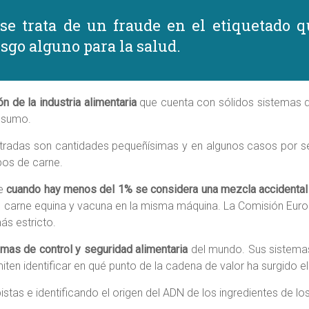
se trata de un fraude en el etiquetado q
sgo alguno para la salud.
n de la industria alimentaria
que cuenta con sólidos sistemas
nsumo.
radas son cantidades pequeñísimas y en algunos casos por se
ipos de carne.
ue
cuando hay menos del 1% se considera una mezcla accidental
o carne equina y vacuna en la misma máquina. La Comisión Eu
ás estricto.
mas de control y seguridad alimentaria
del mundo. Sus sistemas
iten identificar en qué punto de la cadena de valor ha surgido 
tas e identificando el origen del ADN de los ingredientes de lo