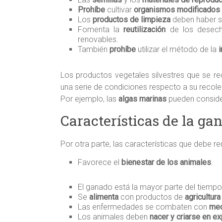
Prohíbe
cultivar
organismos modificados
Los
productos de limpieza
deben haber si
Fomenta la
reutilización
de los desech
renovables.
También
prohíbe
utilizar el método de la
i
Los productos vegetales silvestres que se 
una serie de condiciones respecto a su recol
Por ejemplo, las
algas marinas
pueden consider
Características de la ga
Por otra parte, las características que debe re
Favorece el
bienestar de los animales
.
El ganado está la mayor parte del tiemp
Se
alimenta
con productos de
agricultur
Las enfermedades se combaten con
med
Los animales deben
nacer y criarse en e