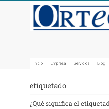
Saltar
al
contenido
Consultoría
en
Seguridad
Inicio
Empresa
Servicios
Blog
Alimentaria
y
etiquetado
Medioambiente
en
¿Qué significa el etiqueta