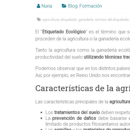
Alicante,
Nuria
Blog
,
Formación
Elche,
agricultura
,
etiquetado
,
ganadería
,
normas del etiquetado
Ortega
El “
Etiquetado Ecológico
” es el término que 
proceden de la agricultura o la ganadería ecol
Tanto la agricultura como la ganadería ecol
productividad del suelo
utilizando
técnicas tra
Podemos observar que en los distintos países 
Así, por ejemplo, en Reino Unido nos encontrar
Características de la agr
Las características principales de la
agricultur
Los
tratamientos del suelo
deben respetar 
La
prevención de daños
debe basarse en
limitado de productos fitosanitarios auto
Las
semillas
y los
materiales de reproduc