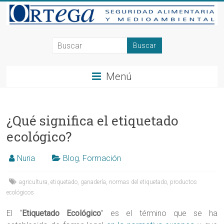
Saltar
al
contenido
Consultoría
en
Menú
Seguridad
Alimentaria
y
¿Qué significa el etiquetado
ecológico?
Medioambiente
en
Nuria
Blog
,
Formación
Alicante,
agricultura
,
etiquetado
,
ganadería
,
normas del etiquetado
,
productos
ecológicos
Elche,
El “
Etiquetado Ecológico
” es el término que se ha
Ortega