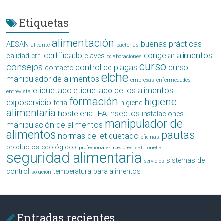
Etiquetas
alimentación
buenas prácticas
AESAN
alicante
bacterias
certificado
congelar alimentos
calidad
claves
CEEI
colaboraciones
curso
consejos
control de plagas
curso
contacto
elche
manipulador de alimentos
empresas
enfermedades
etiquetado
etiquetado de los alimentos
entrevista
formación
higiene
exposervicio
feria
higiene
alimentaria
hostelería
IFA
insectos
instalaciones
manipulador de
manipulación de alimentos
alimentos
pautas
normas del etiquetado
oficinas
productos ecológicos
profesionales
roedores
salmonella
seguridad alimentaria
sistemas de
servicios
control
temperatura para alimentos
solución
Entradas recientes