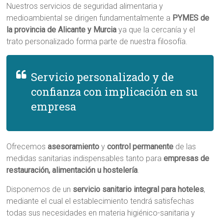
Nuestros servicios de seguridad alimentaria y
medioambiental se dirigen fundamentalmente a
PYMES de
la provincia de Alicante y Murcia
ya que la cercanía y el
trato personalizado forma parte de nuestra filosofía.
Servicio personalizado y de
confianza con implicación en su
empresa
Ofrecemos
asesoramiento
y
control permanente
de las
medidas sanitarias indispensables tanto para
empresas de
restauración, alimentación u hostelería
.
Disponemos de un
servicio sanitario integral para hoteles
,
mediante el cual el establecimiento tendrá satisfechas
todas sus necesidades en materia higiénico-sanitaria y