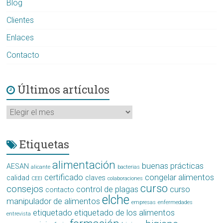
Blog
Clientes
Enlaces
Contacto
Últimos artículos
Últimos
artículos
Etiquetas
alimentación
buenas prácticas
AESAN
alicante
bacterias
certificado
congelar alimentos
calidad
claves
CEEI
colaboraciones
curso
consejos
control de plagas
curso
contacto
elche
manipulador de alimentos
empresas
enfermedades
etiquetado
etiquetado de los alimentos
entrevista