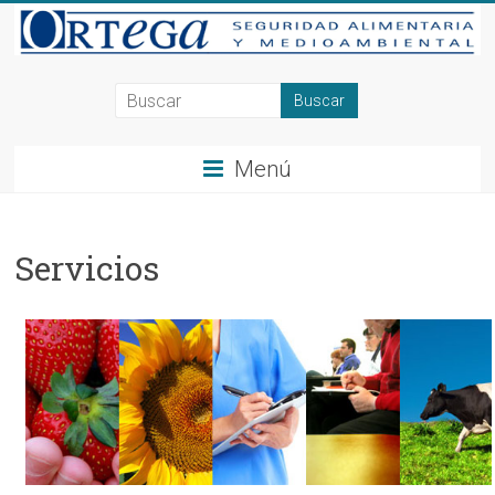
Saltar
al
contenido
Consultoría
en
Menú
Seguridad
Alimentaria
Servicios
y
Medioambiente
en
Alicante,
Elche,
Ortega