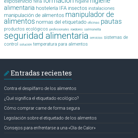
formación
higiene
exposervicio
feria
higiene
alimentaria
hostelería
IFA
insectos
instalaciones
manipulador de
manipulación de alimentos
alimentos
pautas
normas del etiquetado
oficinas
productos ecológicos
profesionales
roedores
salmonella
seguridad alimentaria
sistemas de
servicios
control
temperatura para alimentos
solución
Entradas recientes
Contra el despilfarro de los alimentos
¿Qué significa el etiquetado ecológico?
Cómo comprar carne de forma segura
Legislación sobre el etiquetado de los alimentos
Consejos para enfrentarse a una «Ola de Calor»