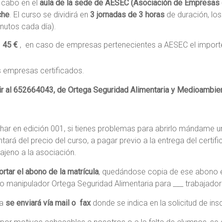
a cabo en el
aula de la sede de AESEC (Asociación de Empresas d
che
. El curso se dividirá en
3 jornadas de 3 horas
de duración, los
nutos cada día).
e
45 €
, en caso de empresas pertenecientes a AESEC el importe
s empresas certificados.
ir al 652664043, de Ortega Seguridad Alimentaria y Medioambien
char en edición 001, si tienes problemas para abrirlo mándame u
tará del precio del curso, a pagar previo a la entrega del certif
ajeno a la asociación.
ortar el abono de la matrícula
, quedándose copia de ese abono e
o manipulador Ortega Seguridad Alimentaria para ___ trabajador
la
se enviará vía mail o fax
donde se indica en la solicitud de insc