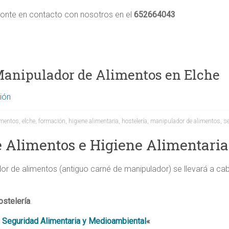
ponte en contacto con nosotros en el
652664043
Manipulador de Alimentos en Elche
ión
imentos
,
elche
,
formación
,
higiene alimentaria
,
hostelería
,
manipulador de alimentos
,
se
 Alimentos e Higiene Alimentaria
or de alimentos (antiguo carné de manipulador) se llevará a ca
ostelería
.
 Seguridad Alimentaria y Medioambiental
«