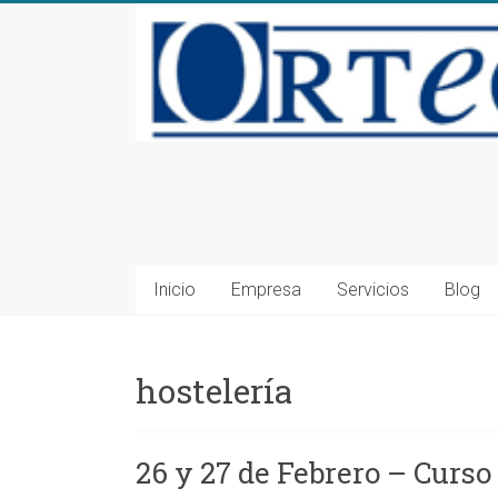
Saltar
al
contenido
Consultoría
en
Seguridad
Inicio
Empresa
Servicios
Blog
Alimentaria
y
hostelería
Medioambiente
en
26 y 27 de Febrero – Curs