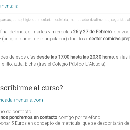
imentaria
epardas
,
curso
,
higiene alimentaria
,
hostelería
,
manipulador de alimentos
,
seguridad a
nal del mes, el martes y miércoles
26 y 27 de Febrero
, convoc
 (antiguo carnet de manipulador) dirigido al
sector comidas prep
ardes de esos días
desde las 17.00 hasta las 20.30 horas,
en las 
tlo. izda. Elche (tras el Colegio Público L´Alcudia).
scribirme al curso?
ridadalimentaria.com
ono de contacto.
,
nos pondremos en contacto
contigo por teléfono.
onar 5 Euros en concepto de matrícula, que se descontarán de 