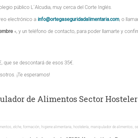
olegio público L´Alcudia, muy cerca del Corte Inglés.
reo electrónico a
info@ortegaseguridadalimentaria.com
, o llama
iembre
«, y un teléfono de contacto, para poder llamarte y confi
5€, que se descontará de esos 35€.
osotros. ¡Te esperamos!
lador de Alimentos Sector Hostelerí
imentos
,
elche
,
formación
,
higiene alimentaria
,
hostelería
,
manipulador de alimentos
,
se