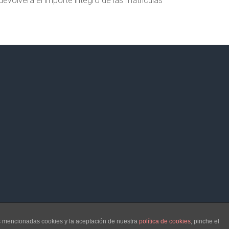
devolverá el importe íntegro de las matrículas
Empresa
Servicios
Clientes
Blog
Enlaces
Contacto
as mencionadas cookies y la aceptación de nuestra
política de cookies
, pinche el