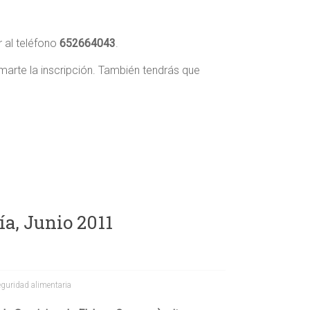
r al teléfono
652664043
.
rmarte la inscripción. También tendrás que
a, Junio 2011
guridad alimentaria