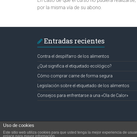
En caso de que el curso no pudiera realizarse,
por la misma vía de su abono.
Entradas recientes
Contra el despilfarro de los alimentos
¿Qué significa el etiquetado ecológico?
Cómo comprar carne de forma segura
Legislación sobre el etiquetado de los alimentos
Consejos para enfrentarse a una «Ola de Calor»
Uso de cookies
Copyright © 2026
Consultoría en Seguridad Alimentaria y Med
Este sitio web utiliza cookies para que usted tenga la mejor experiencia de us
Todos los derechos reservados.
enlace para mayor información.