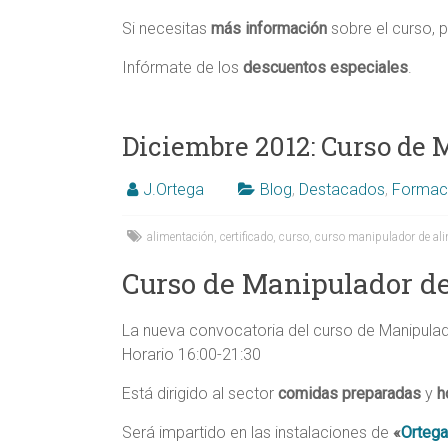
Si necesitas
más información
sobre el curso, 
Infórmate de los
descuentos especiales
.
Diciembre 2012: Curso de 
J.Ortega
Blog
,
Destacados
,
Formac
alimentación
,
certificado
,
curso
,
curso manipulador de al
Curso de Manipulador de
La nueva convocatoria del curso de Manipulad
Horario 16:00-21:30
Está dirigido al sector
comidas preparadas
y
h
Será impartido en las instalaciones de
«
Ortega