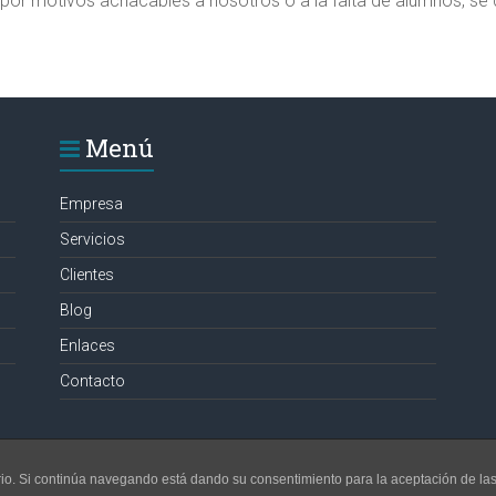
 por motivos achacables a nosotros o a la falta de alumnos, se 
Menú
Empresa
Servicios
Clientes
Blog
Enlaces
Contacto
ioambiente en Alicante, Elche, Ortega
.
uario. Si continúa navegando está dando su consentimiento para la aceptación de l