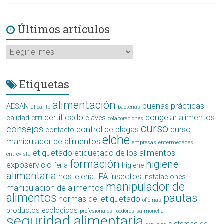
Últimos artículos
Últimos
artículos
Etiquetas
alimentación
buenas prácticas
AESAN
alicante
bacterias
certificado
congelar alimentos
calidad
claves
CEEI
colaboraciones
curso
consejos
control de plagas
curso
contacto
elche
manipulador de alimentos
empresas
enfermedades
etiquetado
etiquetado de los alimentos
entrevista
formación
higiene
exposervicio
feria
higiene
alimentaria
hostelería
IFA
insectos
instalaciones
manipulador de
manipulación de alimentos
alimentos
pautas
normas del etiquetado
oficinas
productos ecológicos
profesionales
roedores
salmonella
seguridad alimentaria