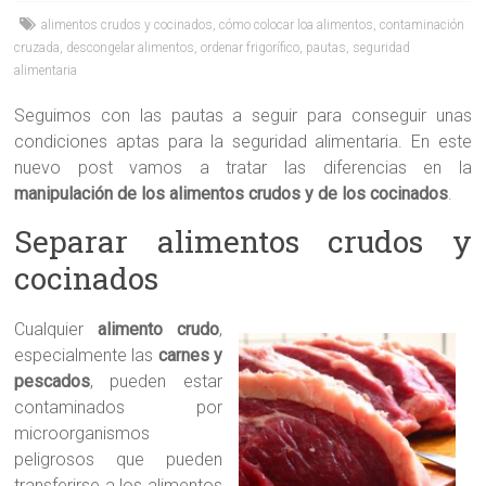
alimentos crudos y cocinados
,
cómo colocar loa alimentos
,
contaminación
cruzada
,
descongelar alimentos
,
ordenar frigorífico
,
pautas
,
seguridad
alimentaria
Seguimos con las pautas a seguir para conseguir unas
condiciones aptas para la seguridad alimentaria. En este
nuevo post vamos a tratar las diferencias en la
manipulación de los alimentos crudos y de los cocinados
.
Separar alimentos crudos y
cocinados
Cualquier
alimento crudo
,
especialmente las
carnes y
pescados
, pueden estar
contaminados por
microorganismos
peligrosos que pueden
transferirse a los alimentos