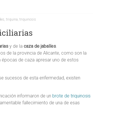
des
,
triquina
,
triquinosis
ciliarias
rias
y de la
caza de jabalíes
.
s de la provincia de Alicante, como son la
 en épocas de caza apresar uno de estos
rse sucesos de esta enfermedad, existen
nicación informaron de un
brote de triquinosis
 lamentable fallecimiento de una de esas