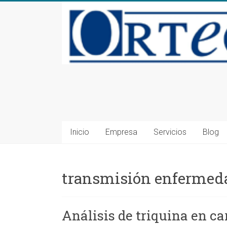
Saltar
al
contenido
Consultoría
en
Seguridad
Inicio
Empresa
Servicios
Blog
Alimentaria
y
transmisión enfermed
Medioambiente
en
Análisis de triquina en c