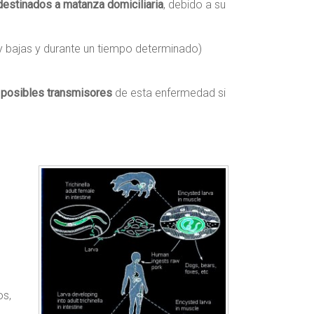
destinados a matanza domiciliaria
, debido a su
 bajas y durante un tiempo determinado)
n
posibles transmisores
de esta enfermedad si
os,