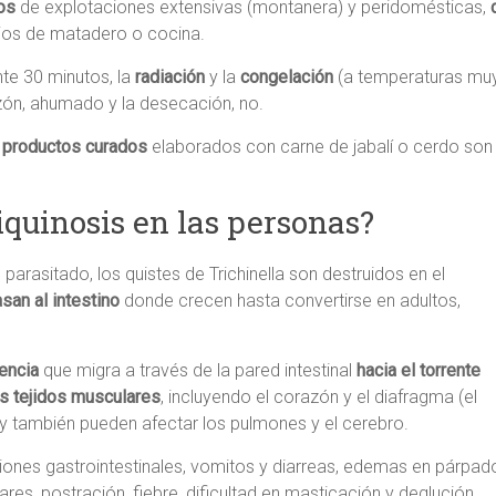
os
de explotaciones extensivas (montanera) y peridomésticas,
ios de matadero o cocina.
te 30 minutos, la
radiación
y la
congelación
(a temperaturas muy
azón, ahumado y la desecación, no.
s productos curados
elaborados con carne de jabalí o cerdo so
iquinosis en las personas?
rasitado, los quistes de Trichinella son destruidos en el
san al intestino
donde crecen hasta convertirse en adultos,
encia
que migra a través de la pared intestinal
hacia el torrente
os tejidos
musculares
, incluyendo el corazón y el diafragma (el
 y también pueden afectar los pulmones y el cerebro.
iones gastrointestinales, vomitos y diarreas, edemas en párpad
res, postración, fiebre, dificultad en masticación y deglución,