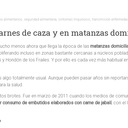
os alimentarios
,
seguridad alimentaria
,
sintomas triquinosis
,
transmisión enfermeda
carnes de caza y en matanzas domi
 mucho menos ahora que llega la época de las
matanzas domicilia
liferando incluso en zonas bastante cercanas a núcleos poblado
es y Hondón de los Frailes. Y por ello es cada vez más habitual
 algo totalmente usual. Aunque pueden pasar años sin reporta
ra la salud.
 estos brotes. Fue en marzo de 2011 cuando los medios de comu
r consumo de embutidos elaborados con carne de jabalí
, con el
?