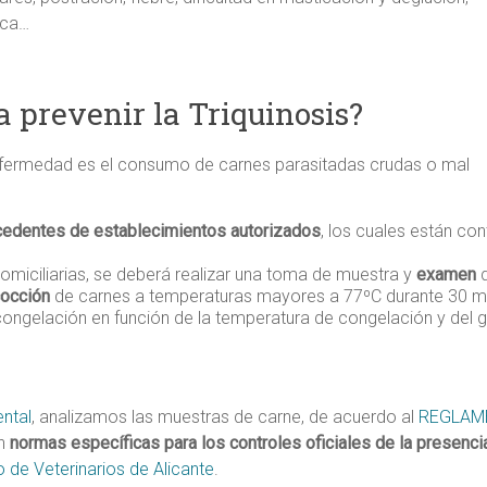
ica…
 prevenir la Triquinosis?
nfermedad es el consumo de carnes parasitadas crudas o mal
cedentes de establecimientos autorizados
, los cuales están co
miciliarias, se deberá realizar una toma de muestra y
examen
d
occión
de carnes a temperaturas mayores a 77ºC durante 30 mi
congelación en función de la temperatura de congelación y del g
ntal
, analizamos las muestras de carne, de acuerdo al
REGLAME
en
normas específicas para los controles oficiales de la presencia
o de Veterinarios de Alicante
.