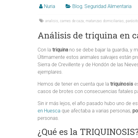
Alicante,
Nuria
Blog
,
Seguridad Alimentaria
Elche,
analisis
,
carnes de caza
,
matanzas domiciliarias
,
parásit
Ortega
Análisis de triquina en 
Con la
triquina
no se debe bajar la guardia, y
Últimamente estos animales salvajes están pro
Sierra de Crevillente y de Hondón de las Niev
ejemplares.
Hemos de tener en cuenta que la
triquinosis
es
casos de brotes con consecuencias fatales pa
Sin ir más lejos, el año pasado hubo uno de
en Huesca
que afectaba a varias personas,
po
personas.
¿Qué es la TRIQUINOSIS