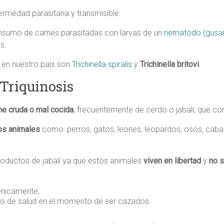
fermedad parasitaria y transmisible.
onsumo de carnes parasitadas con larvas de un
nematodo (gusa
s.
 en nuestro país son
Trichinella spiralis
y
Trichinella britovi
.
 Triquinosis
e cruda o mal cocida
, frecuentemente de cerdo o jabalí, que con
ros animales
como: perros, gatos, leones, leopardos, osos, caball
productos de jabalí ya que estos animales
viven en libertad
y
no s
énicamente,
do de salud en el momento de ser cazados.