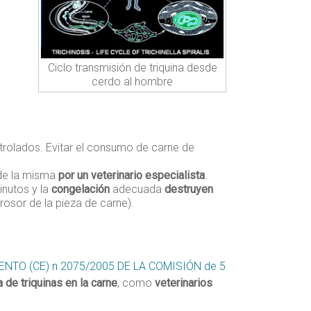
Ciclo transmisión de triquina desde
cerdo al hombre
ntrolados. Evitar el consumo de carne de
e la misma
por un veterinario especialista
.
nutos y la
congelación
adecuada
destruyen
rosor de la pieza de carne).
NTO (CE) n 2075/2005 DE LA COMISIÓN de 5
 de triquinas en la carne
, como
veterinarios