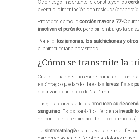
Otro riesgo importante lo constituyen los
cerd
eventual alimentación con residuos/desperdic
Prácticas como la
cocción mayor a 77ºC
duran
inactivan el parásito
, pero sin embargo la sal
Por ello,
los jamones, los salchichones y otro
el animal estaba parasitado.
¿Cómo se transmite la tr
Cuando una persona come carne de un animal pa
estómago quedando libres las
larvas
. Éstas
pa
alcanzando un largo de 2 a 4 mm.
Luego las larvas adultas
producen su descend
sanguíneo
. Estos parásitos tienden a
invadir l
músculo de la respiración bajo los pulmones),
La
sintomatología
es muy variable: manifestac
hemorragias en ojo, fotofobia, dolores muscula