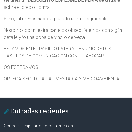
tendreis un
DESCUENTO ESPECIAL DE FERIA de un 20%
sobre el precio normal.
Si no, al menos habreis pasado un rato agradable.
Nosotros por nuestra parte os obsequiaremos con algún
detalle y/o una copa de vino o cerveza.
ESTAMOS EN EL PASILLO LATERAL, EN UNO DE LOS
PASILLOS DE COMUNICACIÓN CON FIRAHOGAR.
OS ESPERAMOS
ORTEGA SEGURIDAD ALIMENTARIA Y MEDIOAMBIENTAL
Entradas recientes
Contra el despilfarro de los alimentos