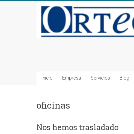
Saltar
al
contenido
Consultoría
en
Seguridad
Inicio
Empresa
Servicios
Blog
Alimentaria
y
oficinas
Medioambiente
en
Nos hemos trasladado