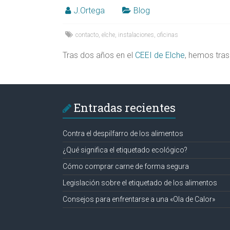
Alicante,
J.Ortega
Blog
Elche,
contacto
,
elche
,
instalaciones
,
oficinas
Ortega
Tras dos años en el
CEEI de Elche
, hemos tras
Entradas recientes
Contra el despilfarro de los alimentos
¿Qué significa el etiquetado ecológico?
Cómo comprar carne de forma segura
Legislación sobre el etiquetado de los alimentos
Consejos para enfrentarse a una «Ola de Calor»