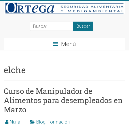
Saltar
al
contenido
Consultoría
en
Menú
Seguridad
Alimentaria
elche
y
Medioambiente
Curso de Manipulador de
en
Alimentos para desempleados en
Alicante,
Marzo
Elche,
Nuria
Blog
,
Formación
Ortega