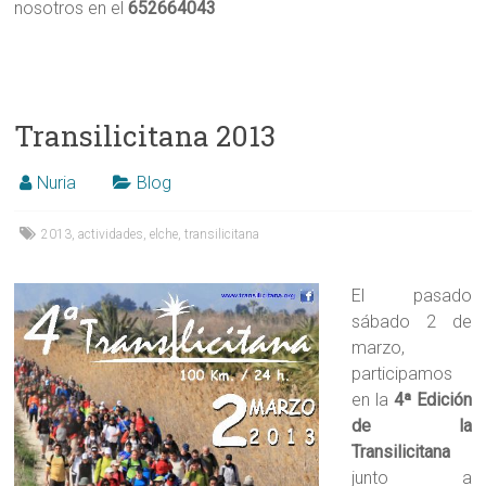
nosotros en el
652664043
Transilicitana 2013
Nuria
Blog
2013
,
actividades
,
elche
,
transilicitana
El pasado
sábado 2 de
marzo,
participamos
en la
4ª Edición
de la
Transilicitana
junto a