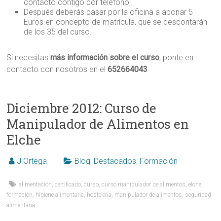
contacto contigo por teléfono,
Después deberás pasar por la oficina a abonar 5
Euros en concepto de matrícula, que se descontarán
de los 35 del curso.
Si necesitas
más información sobre el curso
, ponte en
contacto con nosotros en el
652664043
Diciembre 2012: Curso de
Manipulador de Alimentos en
Elche
J.Ortega
Blog
,
Destacados
,
Formación
alimentación
,
certificado
,
curso
,
curso manipulador de alimentos
,
elche
,
formación
,
higiene alimentaria
,
hostelería
,
manipulador de alimentos
,
seguridad
alimentaria