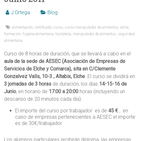
J.Ortega
Blog
alimentación
,
certificado
,
curso
,
curso manipulador de alimentos
,
elche
,
formación
,
higiene alimentaria
,
hostelería
,
manipulador de alimentos
,
seguridad
alimentaria
Curso de 8 horas de duración, que se llevará a cabo en el
aula de la sede de AESEC (Asociación de Empresas de
Servicios de Elche y Comarca), sita en C/Clemente
Gonzalvez Valls, 10-3 , Altabix, Elche
. El curso se dividirá en
3 jornadas de 3 horas
de duración, los días
14-15-16 de
Junio
, en horario de
17:00 a 20:00
horas (incluyendo un
descanso de 20 minutos cada día).
El importe del curso por trabajador es de
45 €
, en
caso de empresas pertenecientes a AESEC el importe
es de 30€/trabajador.
Los alumnos particulares recibirán diploma, las empresas