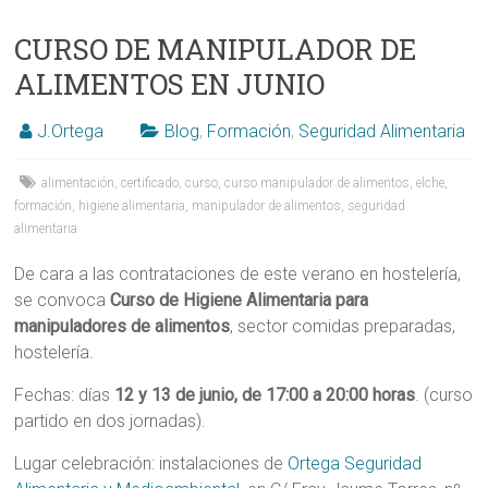
CURSO DE MANIPULADOR DE
ALIMENTOS EN JUNIO
J.Ortega
Blog
,
Formación
,
Seguridad Alimentaria
alimentación
,
certificado
,
curso
,
curso manipulador de alimentos
,
elche
,
formación
,
higiene alimentaria
,
manipulador de alimentos
,
seguridad
alimentaria
De cara a las contrataciones de este verano en hostelería,
se convoca
Curso de Higiene Alimentaria para
manipuladores de alimentos
, sector comidas preparadas,
hostelería.
Fechas: días
12 y 13 de junio, de 17:00 a 20:00 horas
. (curso
partido en dos jornadas).
Lugar celebración: instalaciones de
Ortega Seguridad