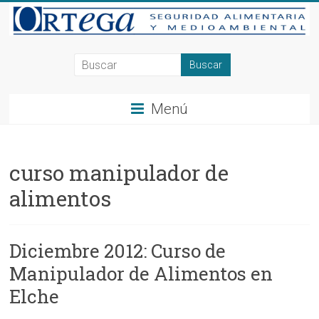
Saltar
al
contenido
Consultoría
en
Menú
Seguridad
Alimentaria
curso manipulador de
y
alimentos
Medioambiente
en
Diciembre 2012: Curso de
Alicante,
Manipulador de Alimentos en
Elche,
Elche
Ortega