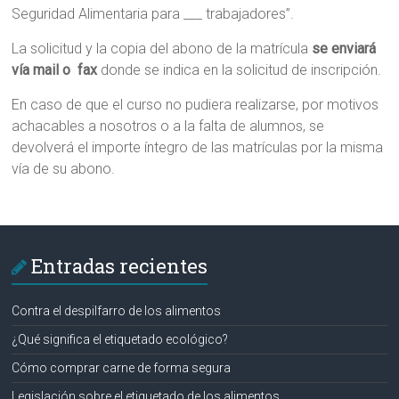
Seguridad Alimentaria para ___ trabajadores”.
La solicitud y la copia del abono de la matrícula
se enviará
vía mail o fax
donde se indica en la solicitud de inscripción.
En caso de que el curso no pudiera realizarse, por motivos
achacables a nosotros o a la falta de alumnos, se
devolverá el importe íntegro de las matrículas por la misma
vía de su abono.
Entradas recientes
Contra el despilfarro de los alimentos
¿Qué significa el etiquetado ecológico?
Cómo comprar carne de forma segura
Legislación sobre el etiquetado de los alimentos