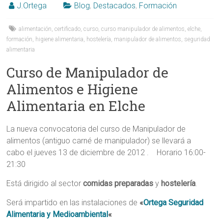
J.Ortega
Blog
,
Destacados
,
Formación
alimentación
,
certificado
,
curso
,
curso manipulador de alimentos
,
elche
,
formación
,
higiene alimentaria
,
hostelería
,
manipulador de alimentos
,
seguridad
alimentaria
Curso de Manipulador de
Alimentos e Higiene
Alimentaria en Elche
La nueva convocatoria del curso de Manipulador de
alimentos (antiguo carné de manipulador) se llevará a
cabo el jueves 13 de diciembre de 2012 . Horario 16:00-
21:30
Está dirigido al sector
comidas preparadas
y
hostelería
.
Será impartido en las instalaciones de
«
Ortega Seguridad
Alimentaria y Medioambiental
«