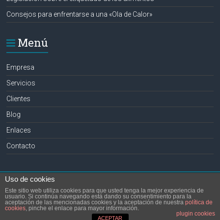
Consejos para enfrentarse a una «Ola de Calor»
Menú
Empresa
Servicios
Clientes
Blog
Enlaces
Contacto
Uso de cookies
Copyright © 2026
Consultoría en Seguridad Alimentaria y Medioambiente en
Este sitio web utiliza cookies para que usted tenga la mejor experiencia de
Alicante, Elche, Ortega
. Todos los derechos reservados.
usuario. Si continúa navegando está dando su consentimiento para la
aceptación de las mencionadas cookies y la aceptación de nuestra
política de
Tema:
Accelerate
por ThemeGrill. Funciona con
WordPress
.
cookies
, pinche el enlace para mayor información.
plugin cookies
Empresa
Servicios
Clientes
Blog
Enlaces
Contacto
ACEPTAR