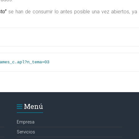
to”
se han de consumir lo antes posible una vez abiertos, ya q
ames_c.apl?n_tema=03
Menú
Empresa
Servicios