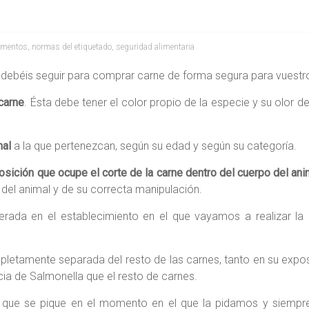
limentos
,
normas del etiquetado
,
seguridad alimentaria
debéis seguir para comprar carne de forma segura para vuestr
 carne
. Ésta debe tener el color propio de la especie y su olor d
mal
a la que pertenezcan, según su edad y según su categoría.
osición que ocupe el corte de la carne dentro del cuerpo del ani
del animal y de su correcta manipulación.
erada en el establecimiento en el que vayamos a realizar la
letamente separada del resto de las carnes, tanto en su exp
ia de Salmonella que el resto de carnes.
 que se pique en el momento en el que la pidamos y siempre