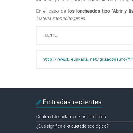
En el caso de
los loncheados tipo “Abrir y lis
Listeria monocitogenes
.
FUENTE:
http://www1.euskadi.net/guiaconsumo/fr
Entradas recientes
Contra el despilfarro de los alimentos
¿Qué significa el etiquetado ecológico?