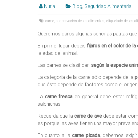
Alicante,
Nuria
Blog
,
Seguridad Alimentaria
Elche,
carne
,
conservación de los alimentos
,
etiquetado de los a
Ortega
Queremos daros algunas sencillas pautas que 
En primer lugar debéis
fijaros en el color de la
la edad del animal.
Las carnes se clasifican
según la especie ani
La categoría de la carne sólo depende de la
p
que ésta depende de factores como el origen 
La
carne fresca
en general debe estar refrig
salchichas.
Recuerda que la
carne de ave
debe estar comp
es porque las aves tienen una mayor prevalenc
En cuanto a la
carne picada
, debemos exigir