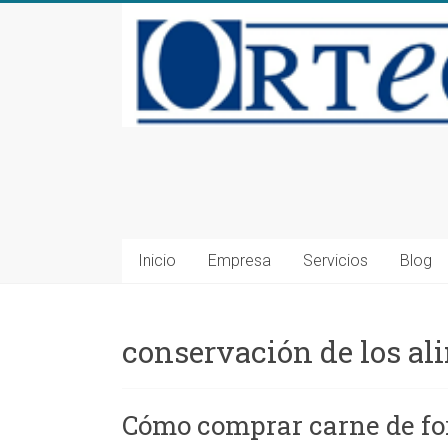
Saltar
al
contenido
Consultoría
en
Seguridad
Inicio
Empresa
Servicios
Blog
Alimentaria
y
conservación de los al
Medioambiente
en
Cómo comprar carne de f