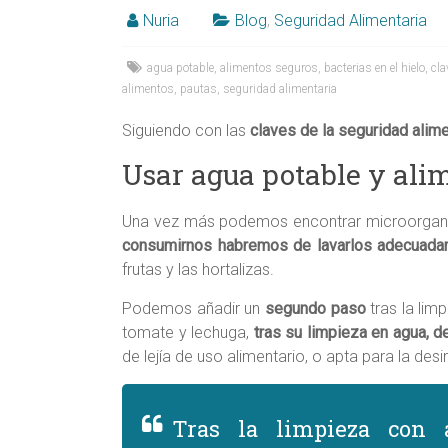
Alicante,
Nuria
Blog
,
Seguridad Alimentaria
Elche,
agua potable
,
alimentos seguros
,
bacterias en el hielo
,
cla
Ortega
alimentos
,
pautas
,
seguridad alimentaria
Siguiendo con las
claves de la seguridad alime
Usar agua potable y ali
Una vez más podemos encontrar microorganis
consumirnos habremos de lavarlos adecuad
frutas y las hortalizas.
Podemos añadir un
segundo paso
tras la lim
tomate y lechuga,
tras su limpieza en agua, d
de lejía de uso alimentario, o apta para la des
Tras la limpieza con 