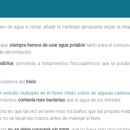
de agua a clorar, añadir la cantidad apropiada según la etique
r que
siempre hemos de usar agua potable
tanto para el consum
de alimentación.
pública
, sometida a tratamientos fisicoquímicos que la potabi
lvidarnos del
hielo
.
un
estudio realizado en el Reino Unido sobre de algunas caden
imientos
contenía más bacterias
que el agua de los retretes.
ho es que tal vez se laven más los baños que las propias máqu
no se lavan las manos antes de manejar el hielo.
esta
no se debe consumir sin tratar
, que no haya sido procesada