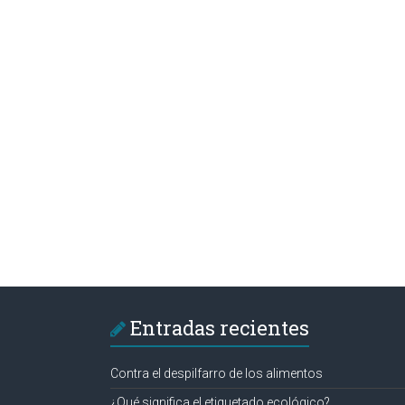
Entradas recientes
Contra el despilfarro de los alimentos
¿Qué significa el etiquetado ecológico?