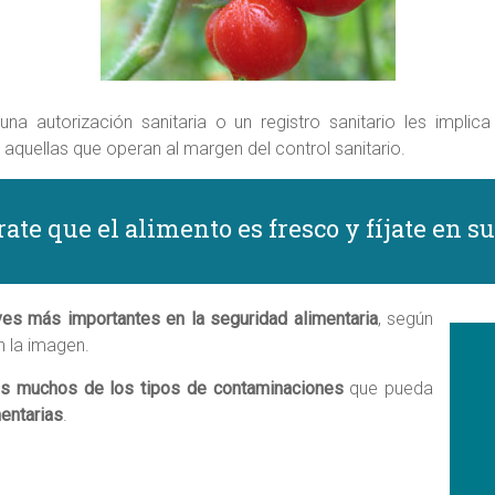
na autorización sanitaria o un registro sanitario les impli
aquellas que operan al margen del control sanitario.
te que el alimento es fresco y fíjate en su
ves más importantes en la seguridad alimentaria
, según
 la imagen.
s muchos de los tipos de contaminaciones
que pueda
mentarias
.