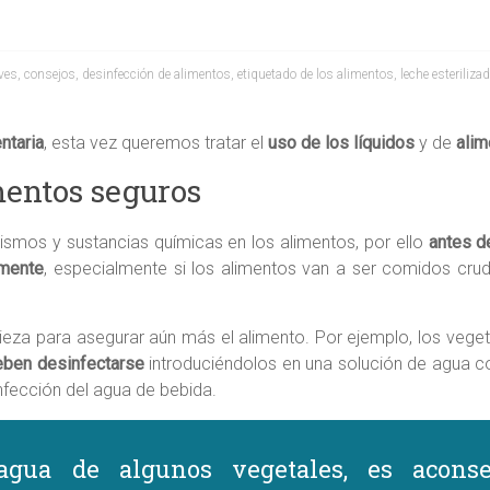
ves
,
consejos
,
desinfección de alimentos
,
etiquetado de los alimentos
,
leche esteriliza
ntaria
, esta vez queremos tratar el
uso de los líquidos
y de
alim
mentos seguros
mos y sustancias químicas en los alimentos, por ello
antes de
amente
, especialmente si los alimentos van a ser comidos cru
pieza para asegurar aún más el alimento. Por ejemplo, los vege
eben desinfectarse
introduciéndolos en una solución de agua c
infección del agua de bebida.
agua de algunos vegetales, es aconse