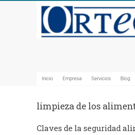
Saltar
al
contenido
Consultoría
en
Seguridad
Inicio
Empresa
Servicios
Blog
Alimentaria
y
limpieza de los alimen
Medioambiente
en
Claves de la seguridad ali