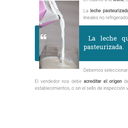
La
leche pasteurizad
lineales no refrigerado
La leche qu
pasteurizada.
Debemos selecciona
El vendedor nos debe
acreditar el origen
de
establecimientos, o sin el sello de inspección 