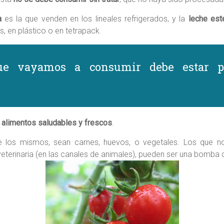
a
es la que venden en los lineales refrigerados, y la
leche este
s, en plástico o en tetrapack.
e vayamos a consumir debe estar pre
r
alimentos saludables y frescos
.
 los mismos, sean carnes, huevos, o vegetales. Los que n
veterinaria (en las canales de animales), pueden ser una bomba d